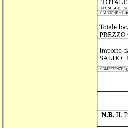
TOTALE 
TAX SOGGIORNO al
CAUZIONE = €
10
Totale loc
PREZZO 
Importo d
SALDO +
COMPETENZE Age
N.B
.
IL 