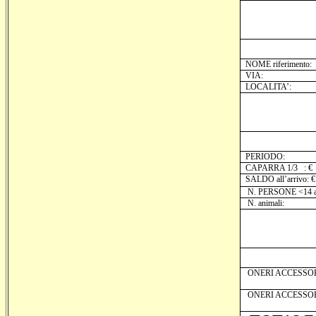
NOME riferimento:
VIA:
LOCALITA’:
PERIODO:
CAPARRA 1/3 : €
SALDO all’arrivo: €
N. PERSONE <14 a
N. animali:
ONERI ACCESSO
ONERI ACCESSO