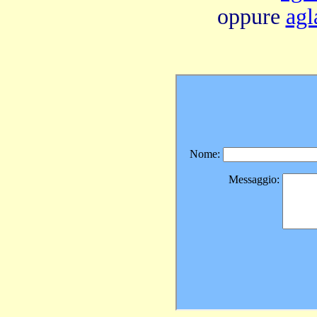
oppure
agl