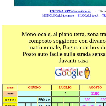
FOTOGALLERY
Marina di Cecina
- Torna 
MONOLOCALI tipo mono
-
BILOCALI tipo A
-
TR
Monolocale, al piano terra, zona tra
composto soggiorno con divano 
matrimoniale, Bagno con box do
Posto auto facile sulla strada senz
davanti casa
mese
GIUGNO
LUGLIO
AGOSTO
*
1190
intero
55
0
890
89
quindicine
19.30
settimane
420
420
730
790
730