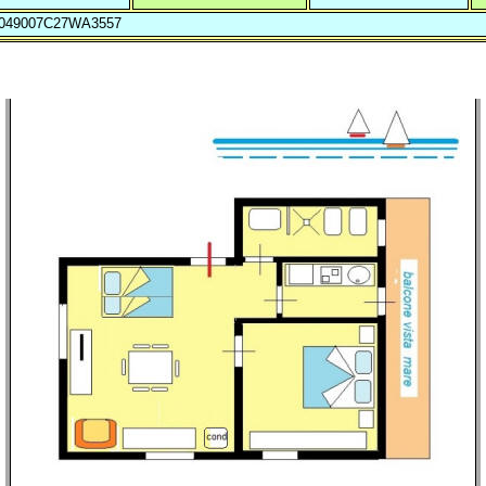
T049007C27WA3557