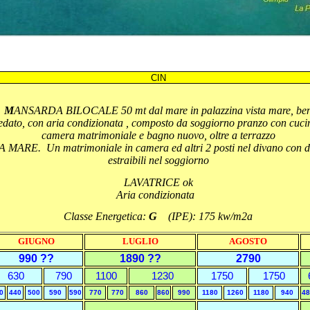
CIN
M
ANSARDA BILOCALE 50 mt dal mare in palazzina vista mare, be
edato, con aria condizionata , composto da soggiorno pranzo con cucin
camera matrimoniale e bagno nuovo, oltre a terrazzo
A MARE. Un matrimoniale in camera ed altri 2 posti nel divano con du
estraibili nel soggiorno
LAVATRICE ok
Aria condizionata
Classe Energetica:
G
(IPE): 175 kw/m2a
GIUGNO
LUGLIO
AGOSTO
990 ??
1890 ??
2790
630
790
1100
1230
1750
1750
0
440
500
590
590
770
770
860
860
990
1180
1260
1180
940
48