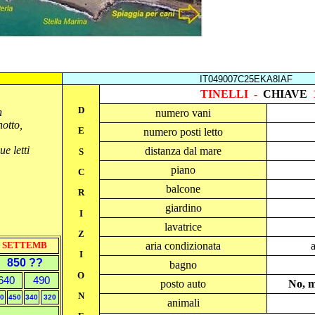
IT049007C25EKA8IAF
TINELLI
-
CHIAVE
D
n
numero vani
otto,
E
numero posti letto
e letti
distanza dal mare
S
piano
C
balcone
R
giardino
I
lavatrice
Z
aria condizionata
SETTEMB
I
850 ??
bagno
O
640
490
posto auto
No, m
N
0
450
340
320
animali