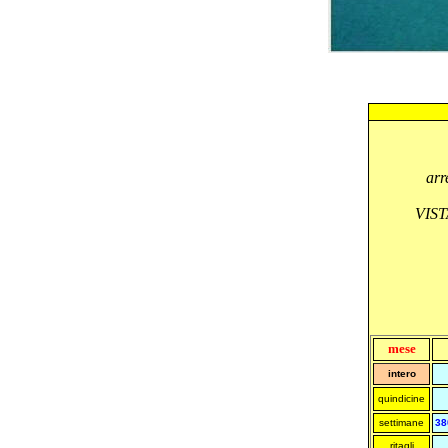
arr
VIST
mese
intero
quindicine
settimane
38
ritagli