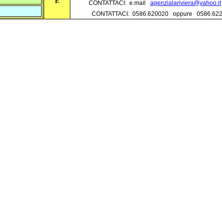
E
CONTATTACI: e.mail
agenzialariviera@yahoo.it
CONTATTACI: 0586.620020 oppure 0586.622